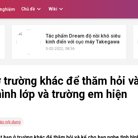


Chủ đề
Wiki
 nghiệm
Tác phẩm Dream độ nồi khô siêu
kinh điển với cục máy Takegawa
3-02-2022, 08:36
ở trường khác để thăm hỏi v
hình lớp và trường em hiện
áo nội dung
ột bạn ở trường khác để thăm hỏi và kể cho bạn nghe tình hìn