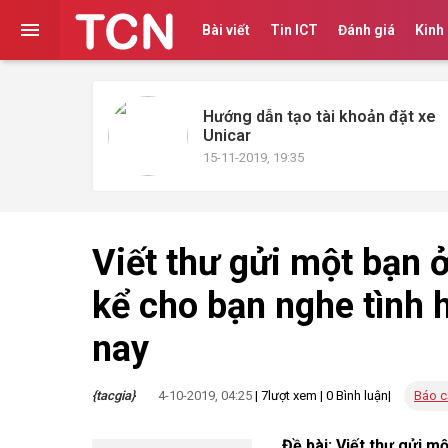

Bài viết
Tin ICT
Đánh giá
Kinh
Hướng dẫn tạo tài khoản đặt xe
Unicar
15-11-2019, 19:35
Viết thư gửi một bạn 
kể cho bạn nghe tình 
nay
{tacgia}
4-10-2019, 04:25
|
7
lượt xem |
0
Bình luận|
Báo c
Đề bài: Viết thư gửi m