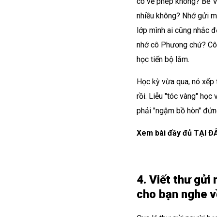
có về phép không? Bé V
nhiều không? Nhớ gửi một
lớp mình ai cũng nhắc đ
nhớ cô Phương chứ? Cô v
học tiến bộ lắm.
Học kỳ vừa qua, nó xếp 
rồi. Liễu "tóc vàng" họ
phải "ngậm bồ hòn" đứn
Xem bài đầy đủ
TẠI ĐÂ
4. Viết thư gửi
cho bạn nghe về