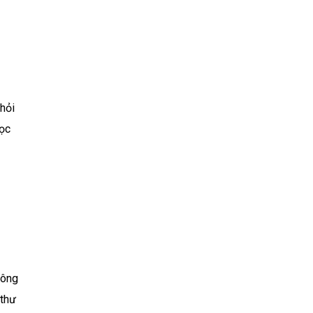
 hỏi
học
 ông
 thư