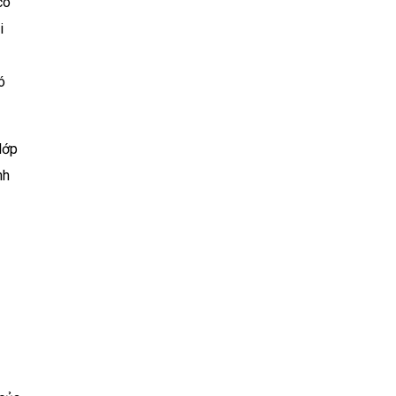
có
i
ó
lớp
nh