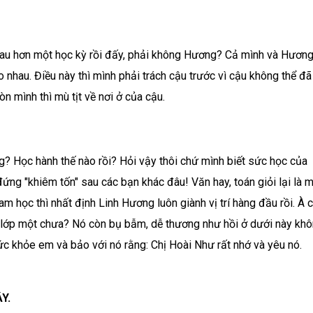
hau hơn một học kỳ rồi đấy, phải không Hương? Cả mình và Hươn
o nhau. Điều này thì mình phải trách cậu trước vì cậu không thể đã
òn mình thì mù tịt về nơi ở của cậu.
 Học hành thế nào rồi? Hỏi vậy thôi chứ mình biết sức học của
ứng "khiêm tốn" sau các bạn khác đâu! Văn hay, toán giỏi lại là 
am học thì nhất định Linh Hương luôn giành vị trí hàng đầu rồi. À 
ớp một chưa? Nó còn bụ bẫm, dễ thương như hồi ở dưới này kh
ức khỏe em và bảo với nó rằng: Chị Hoài Như rất nhớ và yêu nó.
Y.