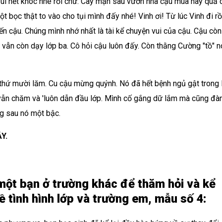
ui hết khóc nhè rồi chứ. Cây mận sau vườn nhà cậu mùa này quả 
 bọc thật to vào cho tụi mình đấy nhé! Vinh ơi! Từ lúc Vinh đi rồ
ến cậu. Chúng mình nhớ nhất là tài kể chuyện vui của cậu. Cậu còn
ẫn còn dạy lớp ba. Cô hỏi cậu luôn đấy. Còn thằng Cường "tồ" n
thứ mười lăm. Cu cậu mừng quýnh. Nó đã hết bệnh ngủ gật trong 
c vẫn chăm và 'luôn dẫn đầu lớp. Mình cố gắng dữ lắm mà cũng đà
g sau nó một bậc.
Y.
 một bạn ở trường khác để thăm hỏi và kể
 tình hình lớp và trường em, mẫu số 4: