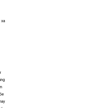
 xa
ư
ũng
ớm
hỏe
nay