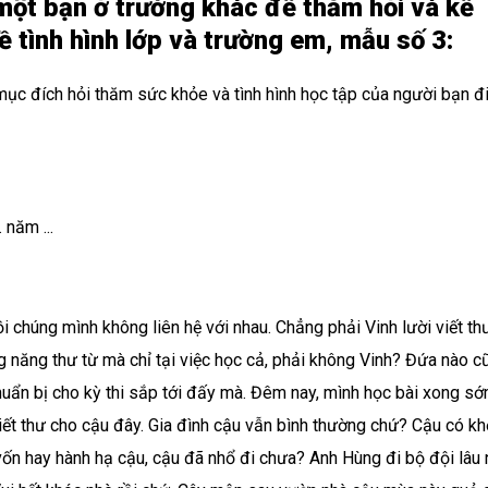
 một bạn ở trường khác để thăm hỏi và kể
 tình hình lớp và trường em, mẫu số 3:
ục đích hỏi thăm sức khỏe và tình hình học tập của người bạn đi
 năm ...
ồi chúng mình không liên hệ với nhau. Chẳng phải Vinh lười viết th
g năng thư từ mà chỉ tại việc học cả, phải không Vinh? Đứa nào c
uẩn bị cho kỳ thi sắp tới đấy mà. Đêm nay, mình học bài xong s
 viết thư cho cậu đây. Gia đình cậu vẫn bình thường chứ? Cậu có k
ốn hay hành hạ cậu, cậu đã nhổ đi chưa? Anh Hùng đi bộ đội lâu 