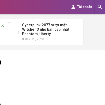


Tài khoản
Cyberpunk 2077 vượt mặt
Witcher 3 nhờ bản cập nhật
Phantom Liberty
8-10-2023, 20:53
à
h